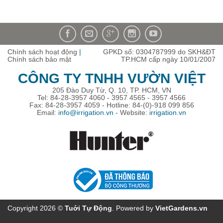
Chính sách hoạt động
|
GPKD số: 0304787999 do SKH&ĐT
Chính sách bảo mật
TP.HCM cấp ngày 10/01/2007
CÔNG TY TNHH VƯỜN VIỆT
205 Đào Duy Từ, Q. 10, TP. HCM, VN
Tel: 84-28-3957 4060 - 3957 4565 - 3957 4566
Fax: 84-28-3957 4059 - Hotline: 84-(0)-918 099 856
Email:
info@irrigation.vn
- Website:
irrigation.vn
Copyright 2026 ©
Tuới Tự Ðộng
. Powered by
VietGardens.vn