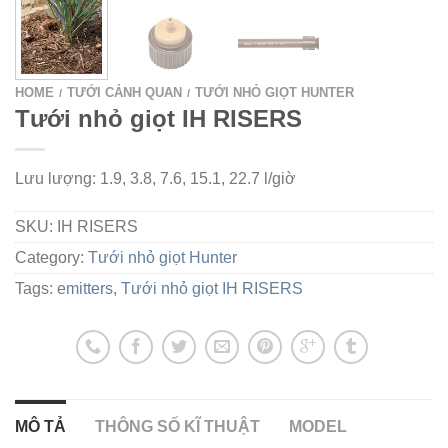
HOME
TƯỚI CẢNH QUAN
TƯỚI NHỎ GIỌT HUNTER
/
/
Tưới nhỏ giọt IH RISERS
Lưu lượng: 1.9, 3.8, 7.6, 15.1, 22.7 l/giờ
SKU:
IH RISERS
Category:
Tưới nhỏ giọt Hunter
Tags:
emitters
,
Tưới nhỏ giọt IH RISERS
MÔ TẢ
THÔNG SỐ KĨ THUẬT
MODEL