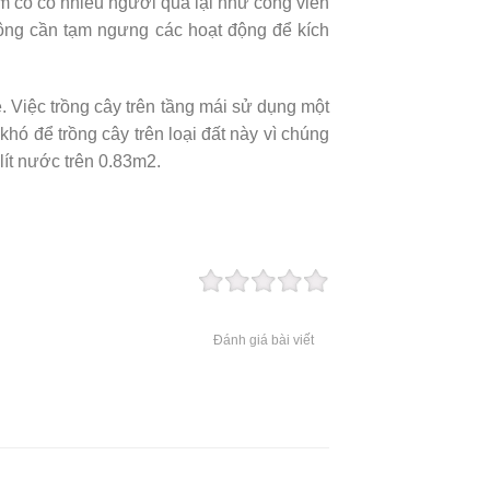
m cỏ có nhiều người qua lại như công viên
hông cần tạm ngưng các hoạt động để kích
 Việc trồng cây trên tầng mái sử dụng một
khó để trồng cây trên loại đất này vì chúng
lít nước trên 0.83m2.
Đánh giá bài viết