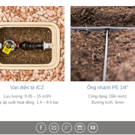
Van điện từ ICZ
Ống nhánh PE 1/4″
Lưu lượng: 0.05 – 15 m3/h
Công dụng: Dẫn nước
i áp suất hoạt động: 1.4 – 8.0 bar
Đường kính: 6mm