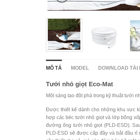
MÔ TẢ
MODEL
DOWNLOAD TÀI 
Tưới nhỏ giọt Eco-Mat
Một sáng tạo đột phá trong kỹ thuật tưới nh
Được thiết kế dành cho những khu vực khó
hợp các béc tưới nhỏ giọt và lớp bông x
đường ống tưới nhỏ giọt (PLD-ESD). Sau
PLD-ESD sẽ được cấp đầy và bắt đầu rỉ 