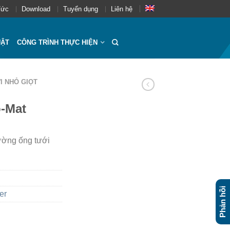
Tức
Download
Tuyển dụng
Liên hệ
UẬT
CÔNG TRÌNH THỰC HIỆN
I NHỎ GIỌT
o-Mat
ường ống tưới
Phản hồi
er