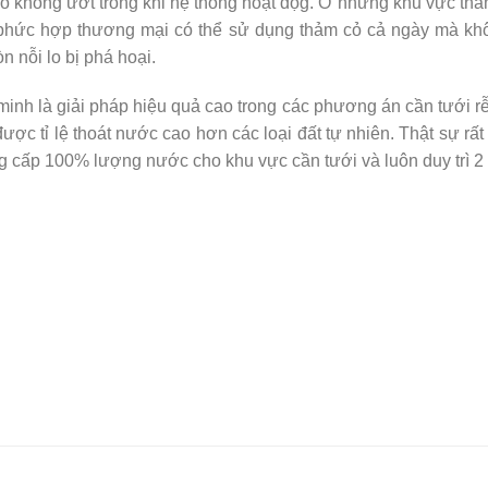
cỏ không ướt trong khi hệ thống hoạt độg. Ở những khu vực thả
hu phức hợp thương mại có thể sử dụng thảm cỏ cả ngày mà k
n nỗi lo bị phá hoại.
nh là giải pháp hiệu quả cao trong các phương án cần tưới rễ.
ược tỉ lệ thoát nước cao hơn các loại đất tự nhiên. Thật sự rất 
ng cấp 100% lượng nước cho khu vực cần tưới và luôn duy trì 2 