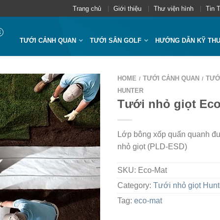
Trang chủ
Giới thiệu
Thư viện hình
Tin 
TƯỚI CẢNH QUAN
TƯỚI SÂN GOLF
HƯỚNG DẪN KỸ TH
HOME
TƯỚI CẢNH QUAN
TƯỚ
/
/
HUNTER
Tưới nhỏ giọt Ec
Lớp bông xốp quấn quanh đ
nhỏ giọt (PLD-ESD)
SKU:
Eco-Mat
Category:
Tưới nhỏ giọt Hunt
Tag:
eco-mat