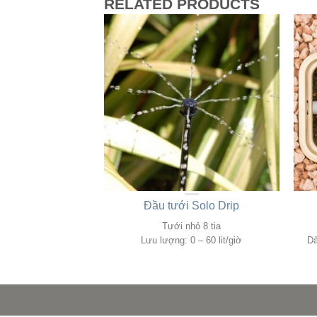
RELATED PRODUCTS
n từ PCZ
Đầu tưới Solo Drip
0.05 – 7 m3/h
Tưới nhỏ 8 tia
động: 1.4 – 8.0 bar
Lưu lượng: 0 – 60 lit/giờ
Dả