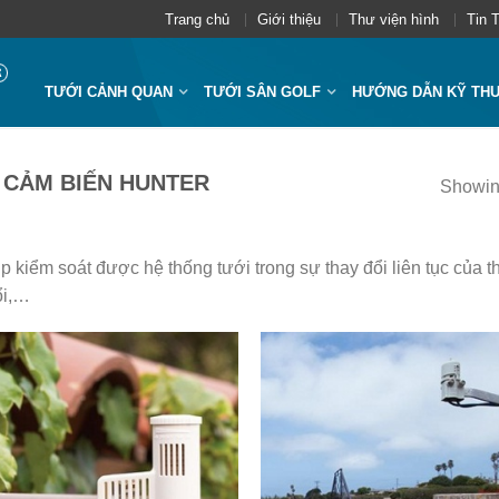
Trang chủ
Giới thiệu
Thư viện hình
Tin 
TƯỚI CẢNH QUAN
TƯỚI SÂN GOLF
HƯỚNG DẪN KỸ TH
 CẢM BIẾN HUNTER
Showing
 kiểm soát được hệ thống tưới trong sự thay đổi liên tục của th
ổi,…