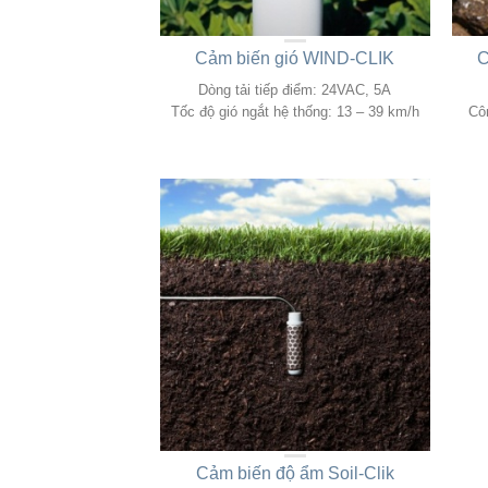
Cảm biến gió WIND-CLIK
C
Dòng tải tiếp điểm: 24VAC, 5A
Tốc độ gió ngắt hệ thống: 13 – 39 km/h
Cô
Cảm biến độ ẩm Soil-Clik