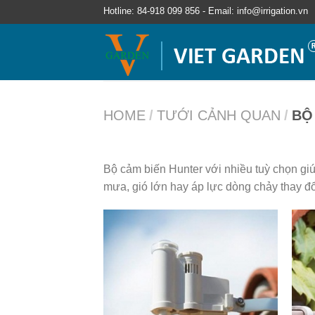
Hotline: 84-918 099 856 - Email: info@irrigation.vn
HOME
/
TƯỚI CẢNH QUAN
/
BỘ
Bộ cảm biến Hunter với nhiều tuỳ chọn giúp
mưa, gió lớn hay áp lực dòng chảy thay đ