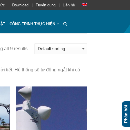
Tức
Download
Tuyển dụng
Liên hệ
UẬT
CÔNG TRÌNH THỰC HIỆN
 all 9 results
ời tiết. Hệ thống sẽ tự động ngắt khi có
Phản hồi