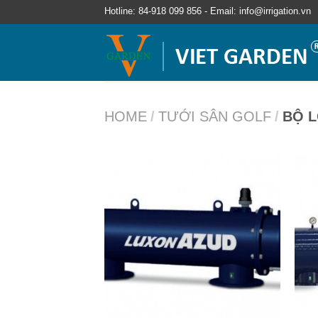
Hotline: 84-918 099 856 - Email: info@irrigation.vn
HOME
/
TƯỚI SÂN GOLF
/
BỘ L