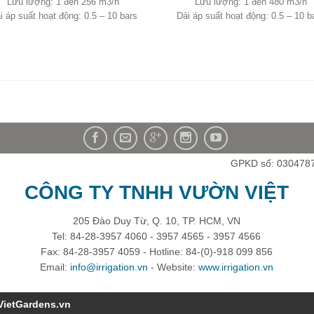
Lưu lượng: 1 đến 256 m3/h
Lưu lượng: 1 đến 480 m3/h
i áp suất hoạt động: 0.5 – 10 bars
Dải áp suất hoạt động: 0.5 – 10 b
GPKD số: 030478
CÔNG TY TNHH VƯỜN VIỆT
205 Đào Duy Từ, Q. 10, TP. HCM, VN
Tel: 84-28-3957 4060 - 3957 4565 - 3957 4566
Fax: 84-28-3957 4059 - Hotline: 84-(0)-918 099 856
Email:
info@irrigation.vn
- Website:
www.irrigation.vn
VietGardens.vn