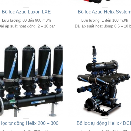
Bộ lọc Azud Luxon LXE
Bộ lọc Azud Helix Syste
Lưu lượng: 80 đến 900 m3/h
Lưu lượng: 1 đến 100 m3/h
ải áp suất hoạt động: 2 – 10 bar
Dải áp suất hoạt động: 0.5 – 10 
 lọc tự động Helix 200 – 300
Bộ lọc tự động Helix 4DC