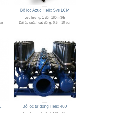
m
Bộ lọc Azud Helix Sys LCM
Lưu lượng: 1 đến 180 m3/h
bar
Dải áp suất hoạt động: 0.5 – 10 bar
L
Bộ lọc tự động Helix 400