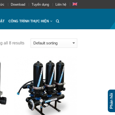
Tức
Download
Tuyển dụng
Liên hệ
UẬT
CÔNG TRÌNH THỰC HIỆN
 all 8 results
Phản hồi