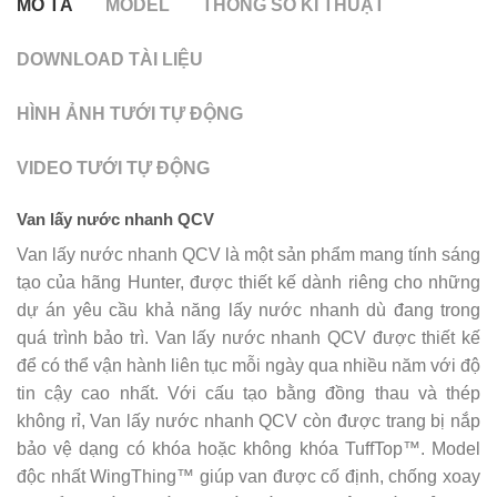
MÔ TẢ
MODEL
THÔNG SỐ KĨ THUẬT
DOWNLOAD TÀI LIỆU
HÌNH ẢNH TƯỚI TỰ ĐỘNG
VIDEO TƯỚI TỰ ĐỘNG
Van lấy nước nhanh QCV
Van lấy nước nhanh QCV là một sản phẩm mang tính sáng
tạo của hãng Hunter, được thiết kế dành riêng cho những
dự án yêu cầu khả năng lấy nước nhanh dù đang trong
quá trình bảo trì. Van lấy nước nhanh QCV được thiết kế
để có thể vận hành liên tục mỗi ngày qua nhiều năm với độ
tin cậy cao nhất. Với cấu tạo bằng đồng thau và thép
không rỉ, Van lấy nước nhanh QCV còn được trang bị nắp
bảo vệ dạng có khóa hoặc không khóa TuffTop™. Model
độc nhất WingThing™ giúp van được cố định, chống xoay