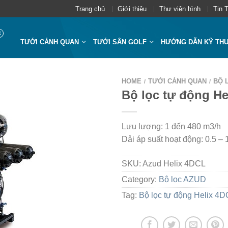
Trang chủ
Giới thiệu
Thư viện hình
Tin 
TƯỚI CẢNH QUAN
TƯỚI SÂN GOLF
HƯỚNG DẪN KỸ TH
HOME
TƯỚI CẢNH QUAN
BỘ 
/
/
Bộ lọc tự động He
Lưu lượng: 1 đến 480 m3/h
Dải áp suất hoạt động: 0.5 – 
SKU:
Azud Helix 4DCL
Category:
Bộ lọc AZUD
Tag:
Bộ lọc tự động Helix 4