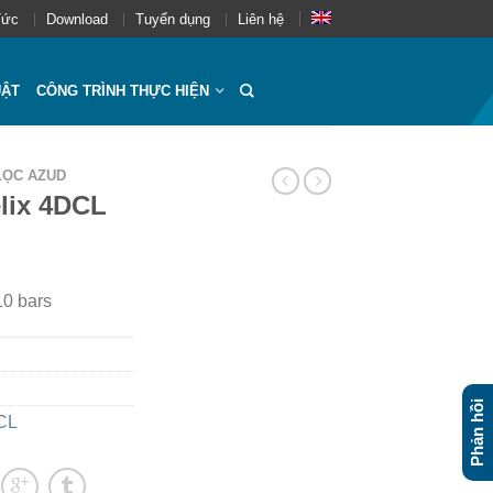
Tức
Download
Tuyển dụng
Liên hệ
UẬT
CÔNG TRÌNH THỰC HIỆN
LỌC AZUD
lix 4DCL
10 bars
Phản hồi
DCL