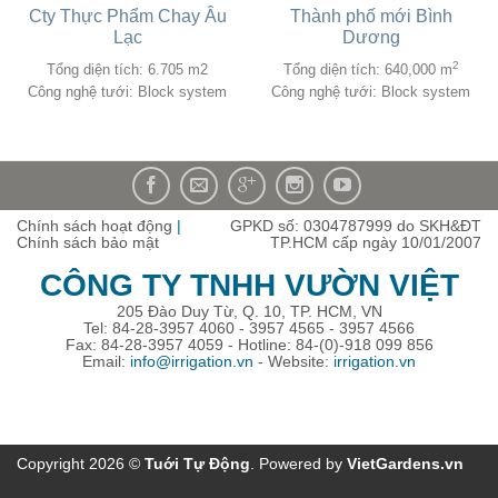
Cty Thực Phẩm Chay Âu
Thành phố mới Bình
Lạc
Dương
2
Tổng diện tích: 6.705 m2
Tổng diện tích: 640,000 m
Công nghệ tưới: Block system
Công nghệ tưới: Block system
Chính sách hoạt động
|
GPKD số: 0304787999 do SKH&ĐT
Chính sách bảo mật
TP.HCM cấp ngày 10/01/2007
CÔNG TY TNHH VƯỜN VIỆT
205 Đào Duy Từ, Q. 10, TP. HCM, VN
Tel: 84-28-3957 4060 - 3957 4565 - 3957 4566
Fax: 84-28-3957 4059 - Hotline: 84-(0)-918 099 856
Email:
info@irrigation.vn
- Website:
irrigation.vn
Copyright 2026 ©
Tuới Tự Ðộng
. Powered by
VietGardens.vn