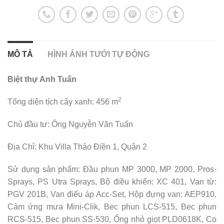
MÔ TẢ
HÌNH ẢNH TƯỚI TỰ ĐỘNG
Biệt thự Anh Tuấn
2
Tổng diện tích cây xanh: 456 m
Chủ đầu tư: Ông Nguyễn Vãn Tuấn
Ðịa Chỉ: Khu Villa Thảo Ðiền 1, Quận 2
Sử dụng sản phẩm: Ðầu phun MP 3000, MP 2000, Pros-
Sprays, PS Utra Sprays, Bộ điều khiển: XC 401, Van từ:
PGV 201B, Van điểu áp Acc-Set, Hộp đựng van: AEP910,
Cảm ứng mưa Mini-Clik, Bec phun LCS-515, Bec phun
RCS-515, Bec phun SS-530, Ống nhỏ giọt PLD0618K, Co