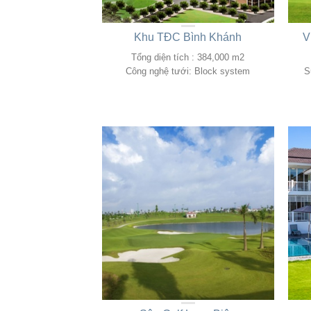
Khu TĐC Bình Khánh
V
Tổng diện tích : 384,000 m2
Công nghệ tưới: Block system
S