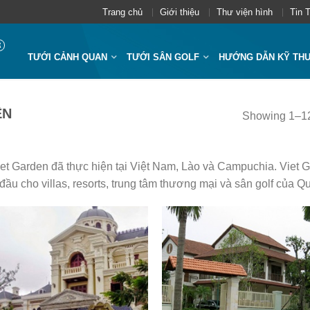
Trang chủ
Giới thiệu
Thư viện hình
Tin 
TƯỚI CẢNH QUAN
TƯỚI SÂN GOLF
HƯỚNG DẪN KỸ TH
ỆN
Showing 1–12 
Viet Garden đã thực hiện tại Việt Nam, Lào và Campuchia. Viet 
u cho villas, resorts, trung tâm thương mại và sân golf của Q