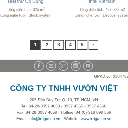
Biệt thự Cô Dung
Intel Vietnam
2
Tổng diện tích: 325 m
Tổng diện tích: 467,000 m2
Công nghệ tưới: Block system
Công nghệ tưới: Decoder syst
1
2
3
4
5
GPKD số: 030478
CÔNG TY TNHH VƯỜN VIỆT
205 Đào Duy Từ, Q. 10, TP. HCM, VN
Tel: 84-28-3957 4060 - 3957 4565 - 3957 4566
Fax: 84-28-3957 4059 - Hotline: 84-(0)-918 099 856
Email:
info@irrigation.vn
- Website:
www.irrigation.vn