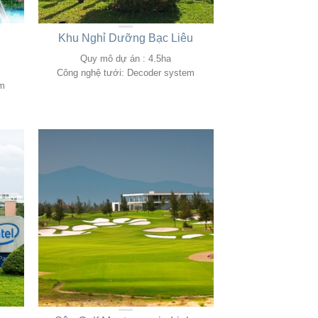
Khu Nghỉ Dưỡng Bạc Liêu
Quy mô dự án : 4.5ha
Công nghệ tưới: Decoder system
em