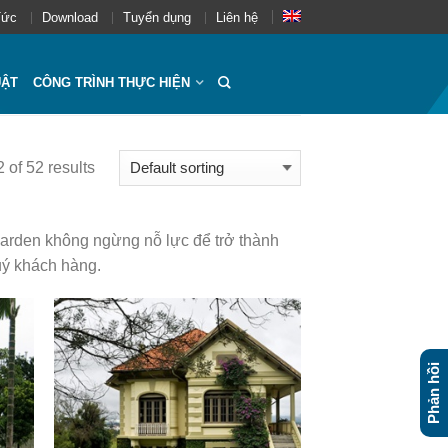
Tức
Download
Tuyển dụng
Liên hệ
UẬT
CÔNG TRÌNH THỰC HIỆN
of 52 results
Garden không ngừng nỗ lực để trở thành
uý khách hàng.
Phản hồi